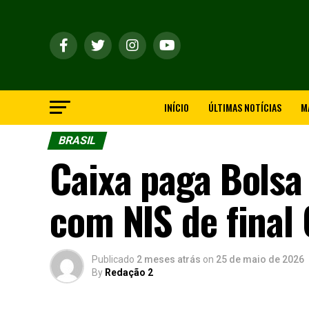
INÍCIO
ÚLTIMAS NOTÍCIAS
M
BRASIL
Caixa paga Bolsa 
com NIS de final 
Publicado
2 meses atrás
on
25 de maio de 2026
By
Redação 2