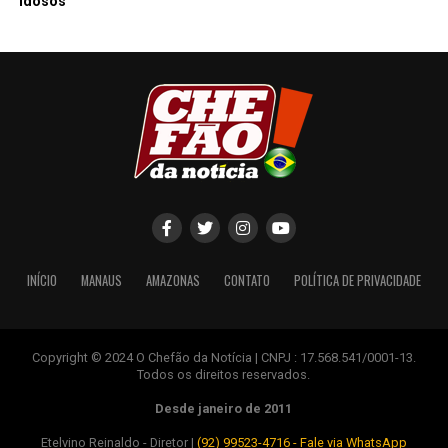
idosos
INÍCIO
MANAUS
AMAZONAS
CONTATO
POLÍTICA DE PRIVACIDADE
Copyright © 2024 O Chefão da Notícia | CNPJ : 17.568.541/0001-13.
Todos os direitos reservados.
Desde janeiro de 2011
Etelvino Reinaldo - Diretor |
(92) 99523-4716 - Fale via WhatsApp