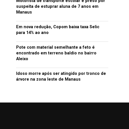
Motorista de transporte escolar é preso por
suspeita de estuprar aluna de 7 anos em
Manaus
Em nova redução, Copom baixa taxa Selic
para 14% ao ano
Pote com material semelhante a feto é
encontrado em terreno baldio no bairro
Aleixo
Idoso morre após ser atingido por tronco de
árvore na zona leste de Manaus