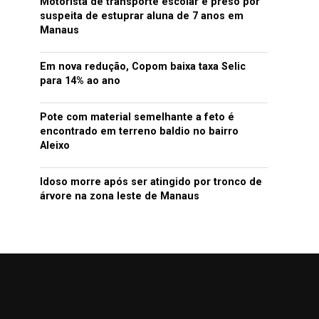
Motorista de transporte escolar é preso por
suspeita de estuprar aluna de 7 anos em
Manaus
Em nova redução, Copom baixa taxa Selic
para 14% ao ano
Pote com material semelhante a feto é
encontrado em terreno baldio no bairro
Aleixo
Idoso morre após ser atingido por tronco de
árvore na zona leste de Manaus