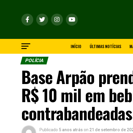
INÍCIO
ÚLTIMAS NOTÍCIAS
M
POLÍCIA
Base Arpão pren
R$ 10 mil em beb
contrabandeadas
Publicado
5 anos atrás
on
21 de setembro de 20