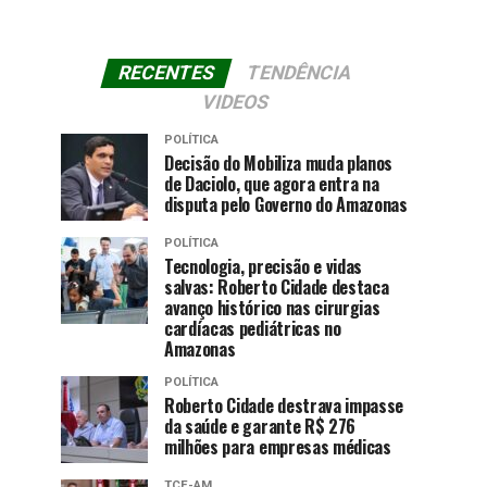
RECENTES
TENDÊNCIA
VIDEOS
POLÍTICA
Decisão do Mobiliza muda planos
de Daciolo, que agora entra na
disputa pelo Governo do Amazonas
POLÍTICA
Tecnologia, precisão e vidas
salvas: Roberto Cidade destaca
avanço histórico nas cirurgias
cardíacas pediátricas no
Amazonas
POLÍTICA
Roberto Cidade destrava impasse
da saúde e garante R$ 276
milhões para empresas médicas
TCE-AM