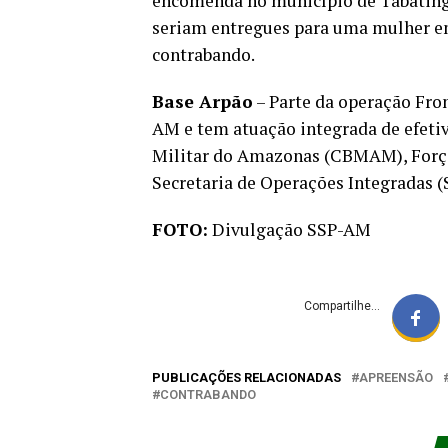
encomenda no município de Tabatinga 
seriam entregues para uma mulher e
contrabando.
Base Arpão
– Parte da operação Fron
AM e tem atuação integrada de efetiv
Militar do Amazonas (CBMAM), Força 
Secretaria de Operações Integradas (S
FOTO:
Divulgação SSP-AM
Compartilhe...
PUBLICAÇÕES RELACIONADAS
APREENSÃO
CONTRABANDO