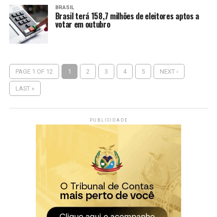
BRASIL
Brasil terá 158,7 milhões de eleitores aptos a
votar em outubro
PAGE 1 OF 12
1
2
3
4
5
NEXT ›
LAST »
PUBLICIDADE